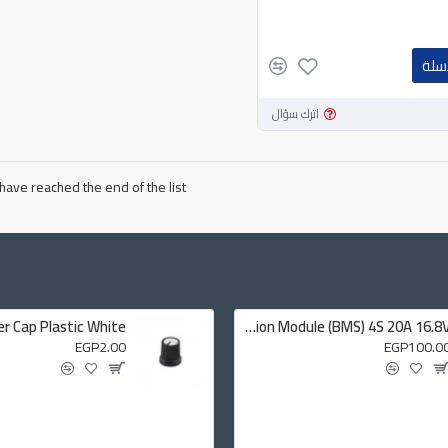
سلة
اترك سؤال
have reached the end of the list.
Lithium Battery Charger Protection Module (BMS) 4S 20A 16.8V
EGP2.00
EGP100.0