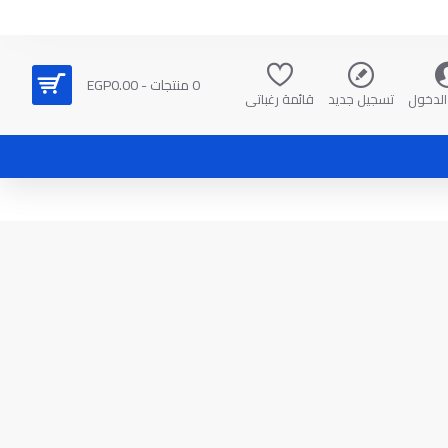
0 منتجات - EGP0.00
الدخول
تسجيل جديد
قائمة رغباتي