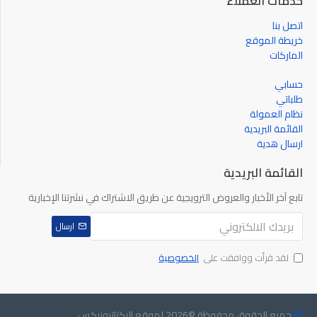
خدمات العملاء
اتصل بنا
خريطة الموقع
الماركات
حسابي
طلباتي
نظام العمولة
القائمة البريدية
ارسال هدية
القائمة البريدية
تابع آخر الأخبار والعروض الترويجية عن طريق الاشتراك في نشرتنا الإخبارية
ارسال
لقد قرأت ووافقت على
الخصوصية
جميع الحقوق محفوظة ©2026 لموقع اليكتاترونيكس