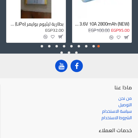
بطارية ليثيوم بوليمر (LiPo) 3.7 فولت – الأبعاد: 70 × 58 × 6 مم، السعة: من 1500 إلى 1800 مللي أمبير
TENPOWER INR18650-28HE High Drain 3.6V 10A 2800mAh (NEW)
EGP100.00
EGP32.00
EGP95.00
ماذا عنا
من نحن
التوصيل
سياسة الاستخدام
الشروط الاستخدام
خدمات العملاء