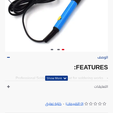
الوصف
FEATURES:
Professional Soldering Tool is great for soldering works.
التعليقات
Iron plated tip and stainless steel construction offer longer
life.
Nice quality and long lasting ceramic type of heater.
كتابة تعليق
-
(0 التقييمات)
Light-weight with pencil hand-hold style.