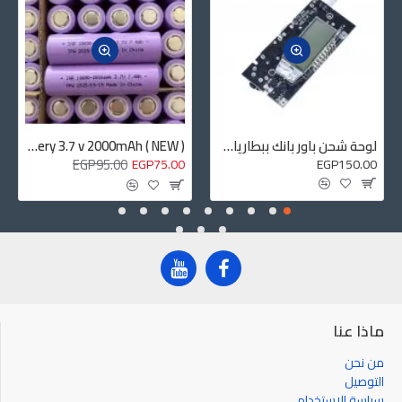
لوحة شحن باور بانك ببطاريات 18650 – تيار 2.1 أمبير، بشاشة LCD رقمية (H913-A)
INR 18650 Li-ion Battery 3.7 v 2000mAh ( NEW )
EGP95.00
EGP75.00
EGP150.00
ماذا عنا
من نحن
التوصيل
سياسة الاستخدام